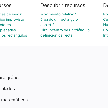
ursos
Descubrir recursos
D
mas de medir
Movimiento relativo 1
Ro
lico imprevisto
área de un rectangulo
Cu
ectores
applet 2
Nú
opiedades
Circuncentro de un triángulo
Po
ulos rectángulos
definicion de recta
In
ra gráfica
culadora
 matemáticos