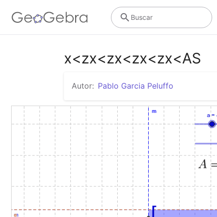
Buscar
x<zx<zx<zx<zx<AS
Autor:
Pablo Garcia Peluffo