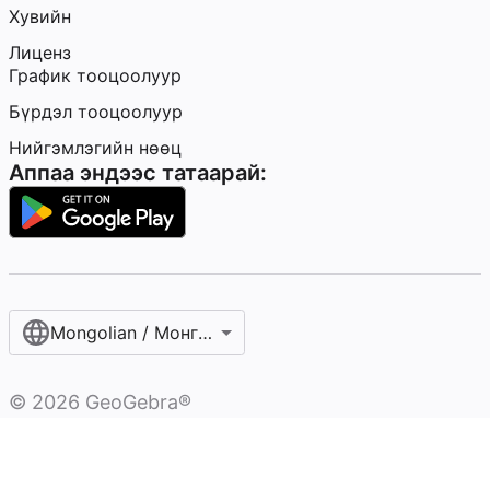
Хувийн
Лиценз
График тооцоолуур
Бүрдэл тооцоолуур
Нийгэмлэгийн нөөц
Аппаа эндээс татаарай:
Mongolian / Монгол хэл‎
©
2026
GeoGebra®