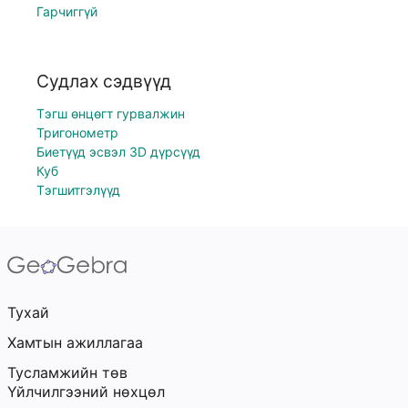
Гарчиггүй
Судлах сэдвүүд
Тэгш өнцөгт гурвалжин
Тригонометр
Биетүүд эсвэл 3D дүрсүүд
Куб
Тэгшитгэлүүд
Тухай
Хамтын ажиллагаа
Тусламжийн төв
Үйлчилгээний нөхцөл