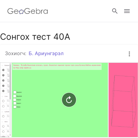
Гүүгэл анги
Сонгох тест 40А
Зохиогч:
Б. Ариунгэрэл
ГеоГебра анги
Нэвтрэх