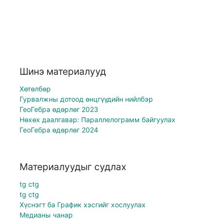
Шинэ материалууд
Хөтөлбөр
Гурвалжны дотоод өнцгүүдийн нийлбэр
ГеоГебра өдөрлөг 2023
Нөхөх даалгавар: Параллелограмм байгуулах
ГеоГебра өдөрлөг 2024
Материалуудыг судлах
tg ctg
tg ctg
Хүснэгт ба График хэсгийг хослуулах
Медианы чанар