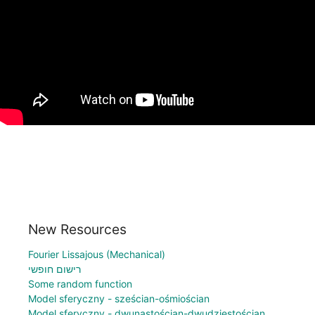
New Resources
Fourier Lissajous (Mechanical)
רישום חופשי
Some random function
Model sferyczny - sześcian-ośmiościan
Model sferyczny - dwunastościan-dwudziestościan