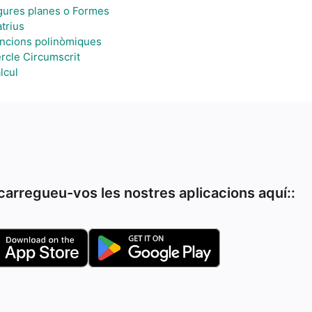
gures planes o Formes
trius
ncions polinòmiques
rcle Circumscrit
lcul
arregueu-vos les nostres aplicacions aquí::