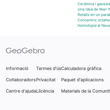
Ceràmica i gaussi
Una idea de IIker 
Retalls en un para
Concentric octahe
Homotopia al Ne
Informació
Termes d'ús
Calculadora gràfica
Col·laboradors
Privacitat
Paquet d'aplicacions
Centre d'ajuda
Llicència
Materials de la Comunit