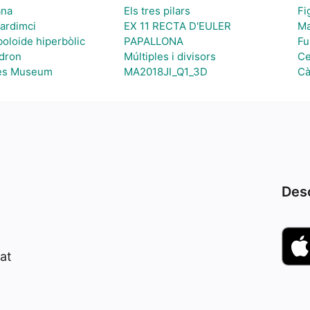
ana
Els tres pilars
Fi
Yardimci
EX 11 RECTA D'EULER
Ma
boloide hiperbòlic
PAPALLONA
Fu
dron
Múltiples i divisors
Ce
ues Museum
MA2018JI_Q1_3D
Cà
Desc
at