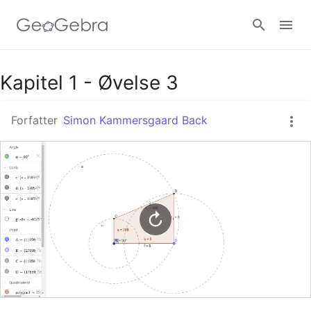
Google Classroom
Kapitel 1 - Øvelse 3
Forfatter
Simon Kammersgaard Back
GeoGebra Classroom
Log ind