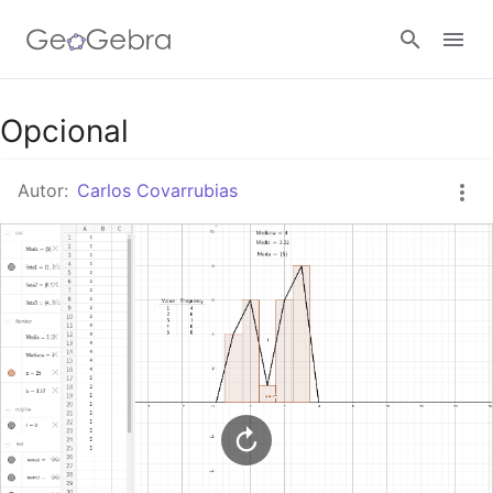
Google Classroom
Opcional
Autor:
Carlos Covarrubias
GeoGebra Classroom
Abrir sesión