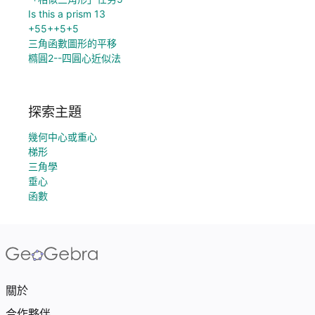
Is this a prism 13
+55++5+5
三角函數圖形的平移
橢圓2--四圓心近似法
探索主題
幾何中心或重心
梯形
三角學
垂心
函數
關於
合作夥伴