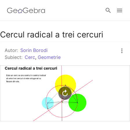
Google Classroom
Cercul radical a trei cercuri
Autor:
Sorin Borodi
GeoGebra Classroom
Subiect:
Cerc
,
Geometrie
Autentificare