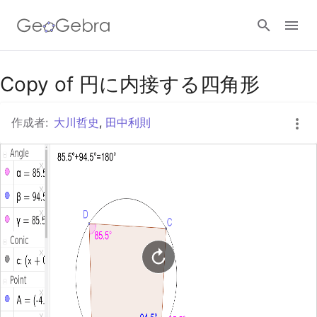
Googleクラスルーム
Copy of 円に内接する四角形
作成者:
大川哲史
,
田中利則
GeoGebra Classroom
ログイン