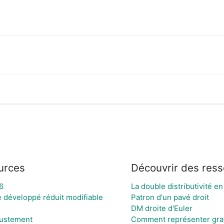
urces
Découvrir des res
6
La double distributivité e
 développé réduit modifiable
Patron d'un pavé droit
DM droite d'Euler
justement
Comment représenter gra