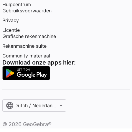
Hulpcentrum
Gebruiksvoorwaarden
Privacy
Licentie
Grafische rekenmachine
Rekenmachine suite
Community materiaal
Download onze apps hier:
Dutch / Nederlands‎ (België)‎
©
2026
GeoGebra®