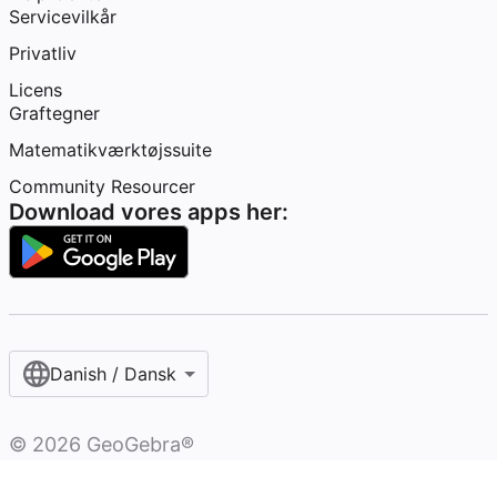
Servicevilkår
Privatliv
Licens
Graftegner
Matematikværktøjssuite
Community Resourcer
Download vores apps her:
Danish / Dansk‎
©
2026
GeoGebra®