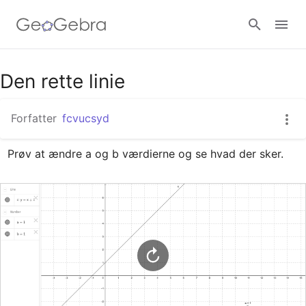
Google Classroom
Den rette linie
Forfatter
fcvucsyd
GeoGebra Classroom
Prøv at ændre a og b værdierne og se hvad der sker.
Log ind