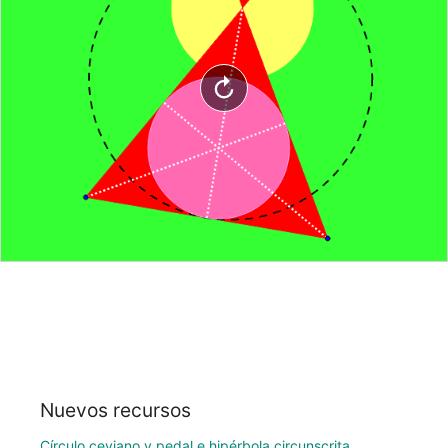
Nuevos recursos
Círculo ceviano y pedal e hipérbola circunscrita