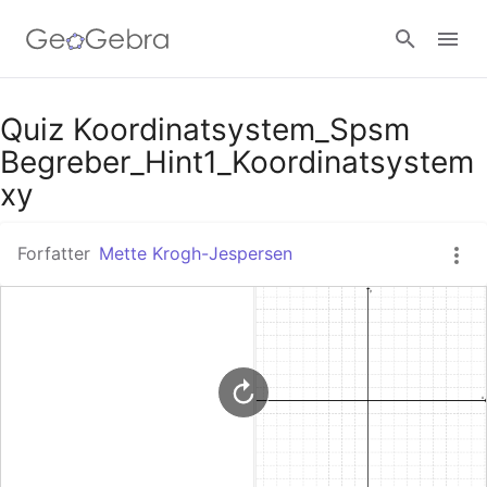
Google Classroom
Quiz Koordinatsystem_Spsm
Begreber_Hint1_Koordinatsystem
xy
GeoGebra Classroom
Forfatter
Mette Krogh-Jespersen
Log ind