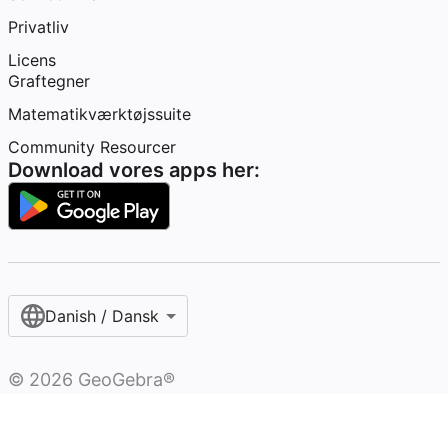
Privatliv
Licens
Graftegner
Matematikværktøjssuite
Community Resourcer
Download vores apps her:
Danish / Dansk‎
©
2026
GeoGebra®