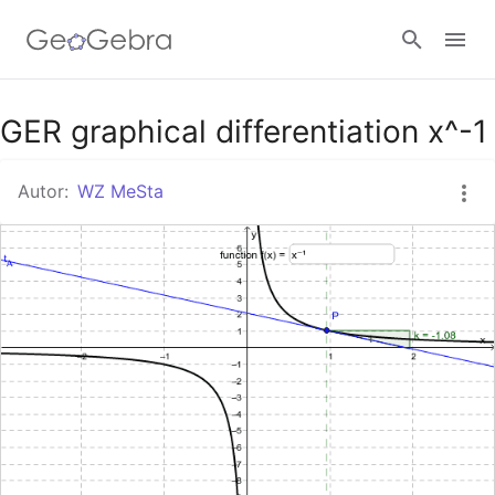
Google Classroom
GER graphical differentiation x^-1
Autor:
WZ MeSta
GeoGebra Classroom
Anmelden