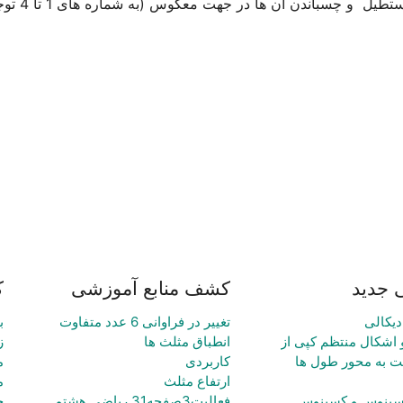
 جدید
کشف منابع آموزشی
ک
دیکالی
تغییر در فراوانی 6 عدد متفاوت
ب
 اشکال منتظم کپی از
انطباق مثلث ها
ز
ت به محور طول ها
کاربردی
م
ارتفاع مثلث
م
ی سینوس و کسینوس
فعالیت3صفحه31 ریاضی هشتم
ح