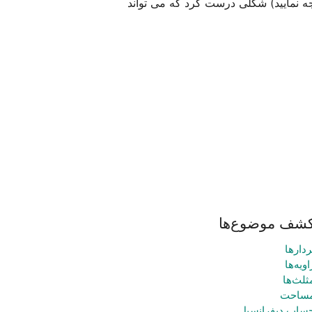
بر اساس این تکنیک می توانیم با دو برش در مستطیل  و چسباندن آن ها در جهت معکوس (به شماره های 1 تا 4 توجه نمایید) شکلی درست کرد که می تواند 
شف موضوع‌ها
ردارها
اویه‌ها
ثلث‌ها
ساحت
ساب دیفرانسیل