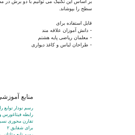
- طراحان لباس و کاغذ دیواری
منابع آموزشی
رسم نودار توابع را
رابطه فیثاغورس و
تقارن محوری نسب
برای شقایق ۲
رسم تابع مثلثات