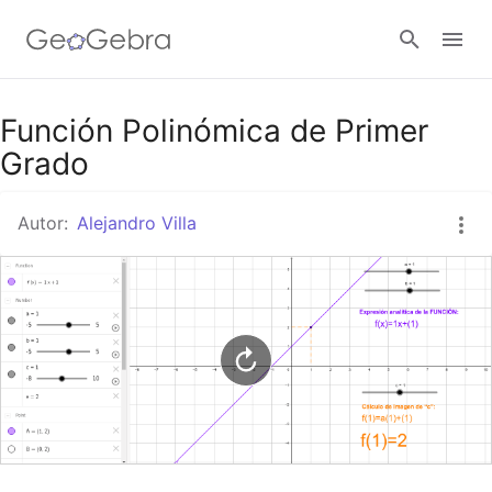
Google Classroom
Función Polinómica de Primer
Grado
GeoGebra Classroom
Autor:
Alejandro Villa
Abrir sesión