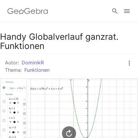
Google Classroom
Handy Globalverlauf ganzrat.
Funktionen
GeoGebra Classroom
Autor:
DominikR
Thema:
Funktionen
Anmelden