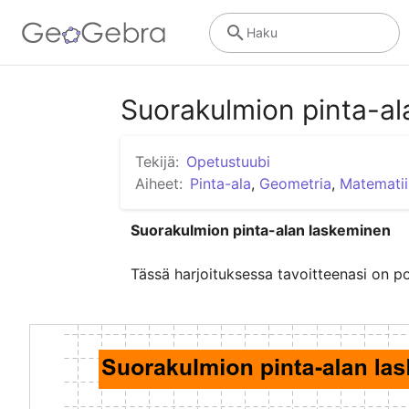
Haku
Suorakulmion pinta-al
Tekijä:
Opetustuubi
Aiheet:
Pinta-ala
,
Geometria
,
Matemati
Suorakulmion pinta-alan laskeminen
Tässä harjoituksessa tavoitteenasi on po