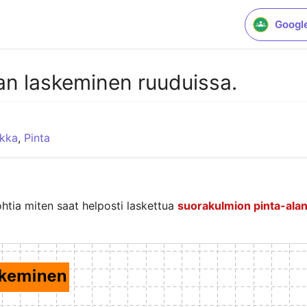
Googl
an laskeminen ruuduissa.
ikka
,
Pinta
htia miten saat helposti laskettua 
suorakulmion pinta-alan