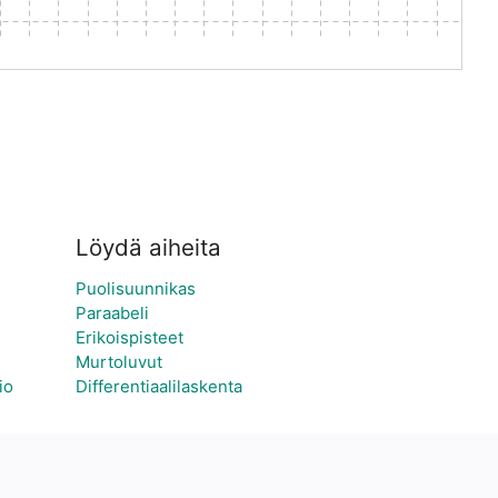
Löydä aiheita
Puolisuunnikas
Paraabeli
Erikoispisteet
Murtoluvut
io
Differentiaalilaskenta