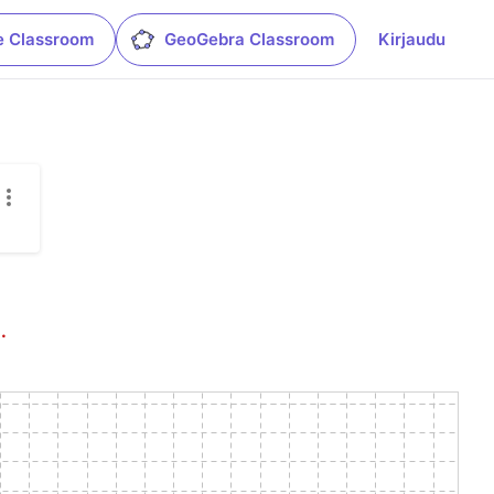
e Classroom
GeoGebra Classroom
Kirjaudu
.