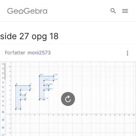
Google Classroom
side 27 opg 18
Forfatter
moni2573
GeoGebra Classroom
Log ind