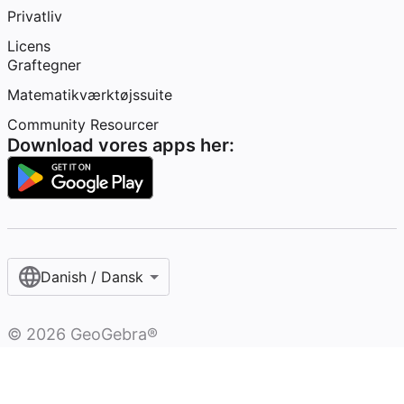
Privatliv
Licens
Graftegner
Matematikværktøjssuite
Community Resourcer
Download vores apps her:
Danish / Dansk‎
©
2026
GeoGebra®