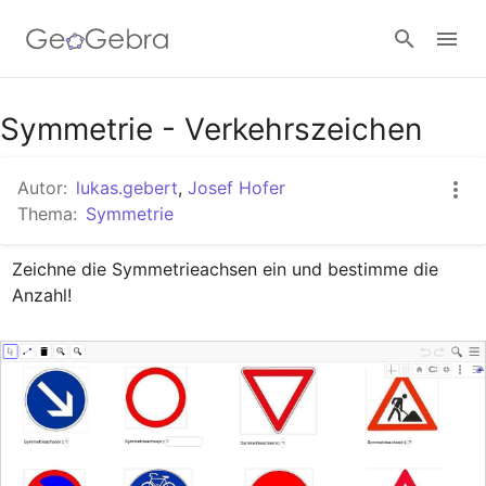
Google Classroom
Symmetrie - Verkehrszeichen
Autor:
lukas.gebert
,
Josef Hofer
GeoGebra Classroom
Thema:
Symmetrie
Zeichne die Symmetrieachsen ein und bestimme die 
Anmelden
Anzahl!