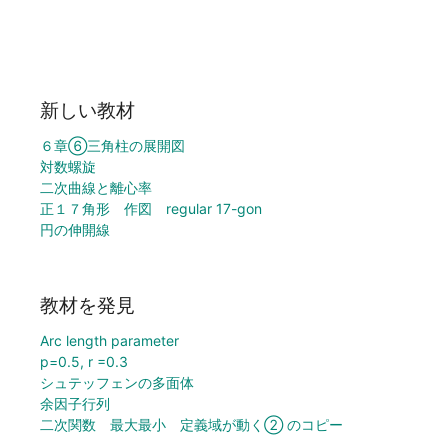
新しい教材
６章⑥三角柱の展開図
対数螺旋
二次曲線と離心率
正１７角形 作図 regular 17-gon
円の伸開線
教材を発見
Arc length parameter
p=0.5, r =0.3
シュテッフェンの多面体
余因子行列
二次関数 最大最小 定義域が動く② のコピー