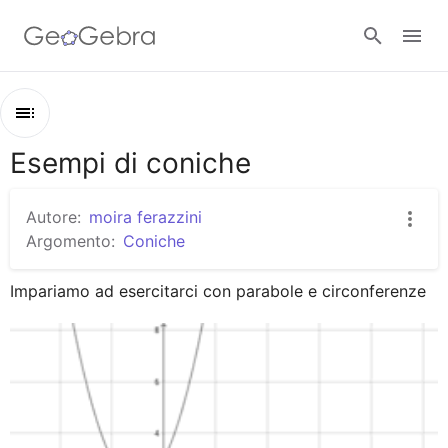
Google Classroom
Esempi di coniche
Contenuti
GeoGebra Classroom
Esempi di coniche
Autore:
moira ferazzini
Esercizi sulla parabola
Argomento:
Coniche
Accedi
Esercizi sulla circonferenza
Impariamo ad esercitarci con parabole e circonferenze