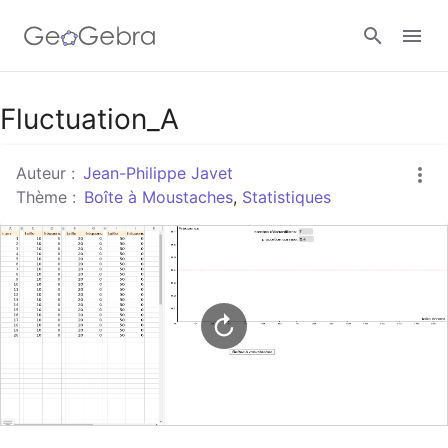
Google Classroom
Fluctuation_A
Auteur :
Jean-Philippe Javet
Classe GeoGebra
Thème :
Boîte à Moustaches
,
Statistiques
Se connecter