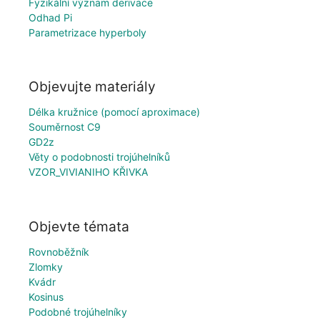
Fyzikální význam derivace
Odhad Pi
Parametrizace hyperboly
Objevujte materiály
Délka kružnice (pomocí aproximace)
Souměrnost C9
GD2z
Věty o podobnosti trojúhelníků
VZOR_VIVIANIHO KŘIVKA
Objevte témata
Rovnoběžník
Zlomky
Kvádr
Kosinus
Podobné trojúhelníky