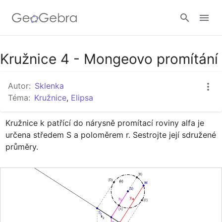
Google Classroom
Kružnice 4 - Mongeovo promítání
Autor:
Sklenka
GeoGebra Třída
Téma:
Kružnice
,
Elipsa
Kružnice k patřící do nárysně promítací roviny alfa je 
Přihlásit
určena středem S a poloměrem r. Sestrojte její sdružené 
průměry.