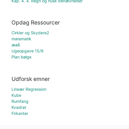
Kap. 4. 4. Regn og husk benævnelser
Opdag Ressourcer
Cirkler og Skydere2
matematik
æøå
Ugeopgave 15/9
Plan bølge
Udforsk emner
Lineær Regression
Kube
Rumfang
Kvadrat
Firkanter