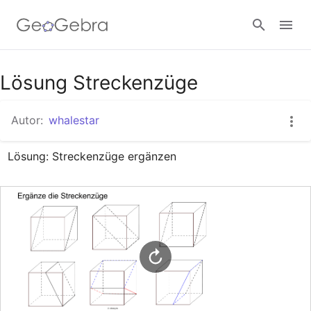
Google Classroom
Lösung Streckenzüge
Autor:
whalestar
GeoGebra Classroom
Lösung: Streckenzüge ergänzen
Anmelden