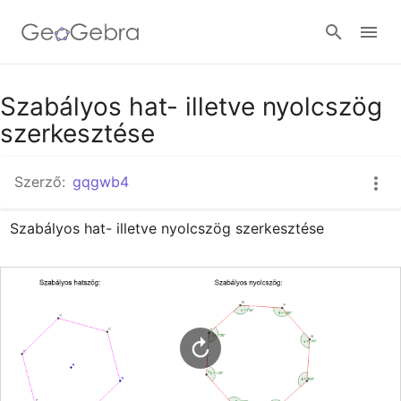
Google Classroom
Szabályos hat- illetve nyolcszög
szerkesztése
GeoGebra Classroom
Szerző:
gqgwb4
Szabályos hat- illetve nyolcszög szerkesztése
Bejelentkezés