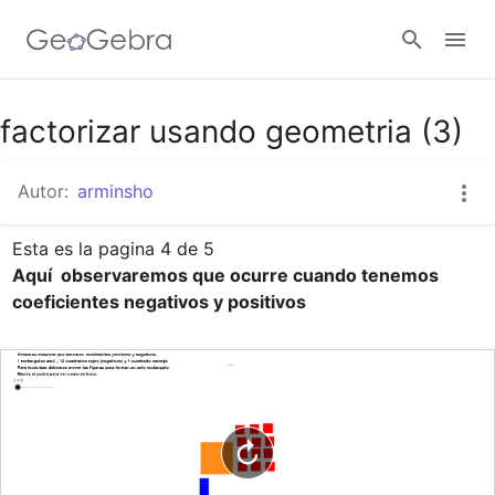
Google Classroom
factorizar usando geometria (3)
Autor:
arminsho
GeoGebra Classroom
Aquí  observaremos que ocurre cuando tenemos 
Abrir sesión
coeficientes negativos y positivos