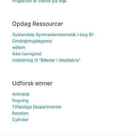
Projektion af vektor på linje
Opdag Ressourcer
Gyldendals Gymnasiematematik i-bog B1
Omdrejningslegeme
william
Ikke navngivet
Indledning til "Billeder i GeoGebra"
Udforsk emner
Aritmetik
Regning
Tilfældige Eksperimenter
Rotation
Cylinder