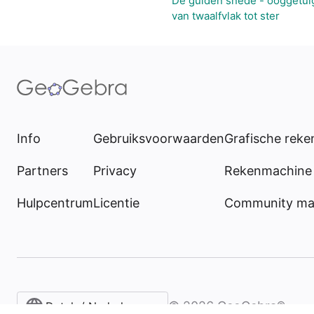
De gulden snede - ooggetui
van twaalfvlak tot ster
Info
Gebruiksvoorwaarden
Grafische rek
Partners
Privacy
Rekenmachine 
Hulpcentrum
Licentie
Community mat
©
2026
GeoGebra®
Dutch / Nederlands‎ (België)‎