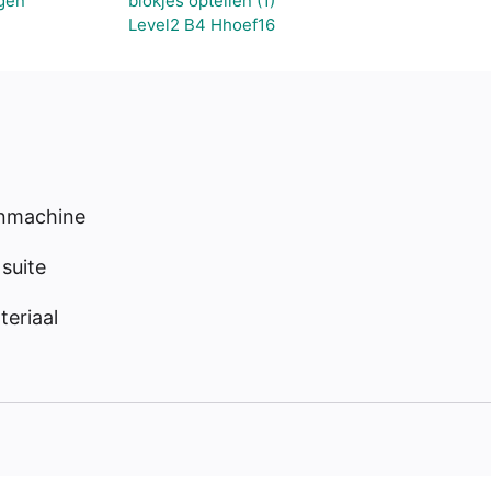
gen
blokjes optellen (1)
Level2 B4 Hhoef16
enmachine
suite
eriaal