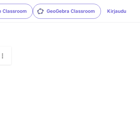
e Classroom
GeoGebra Classroom
Kirjaudu