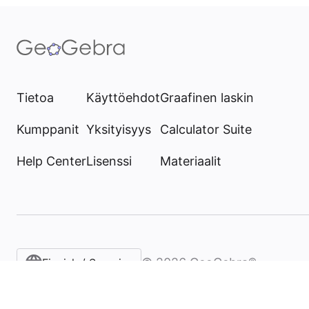
Tietoa
Käyttöehdot
Graafinen laskin
Kumppanit
Yksityisyys
Calculator Suite
Help Center
Lisenssi
Materiaalit
©
2026
GeoGebra®
Finnish / Suomi‎