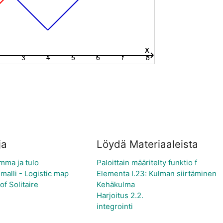
ja
Löydä Materiaaleista
mma ja tulo
Paloittain määritelty funktio f
 malli - Logistic map
Elementa I.23: Kulman siirtäminen
f Solitaire
Kehäkulma
Harjoitus 2.2.
integrointi