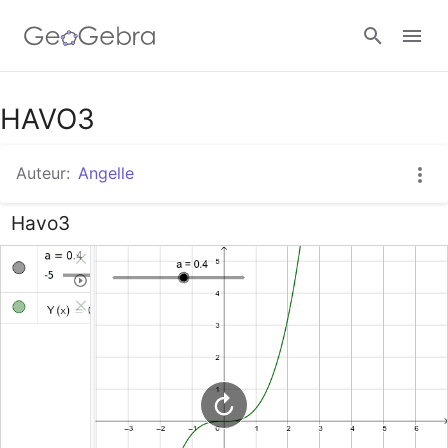
Google Classroom
HAVO3
Auteur:
Angelle
GeoGebra Klaslokaal
Havo3
Aanmelden