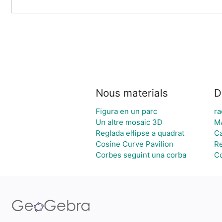
Nous materials
D
Figura en un parc
ra
Un altre mosaic 3D
M
Reglada el·lipse a quadrat
Ca
Cosine Curve Pavilion
Re
Corbes seguint una corba
Co