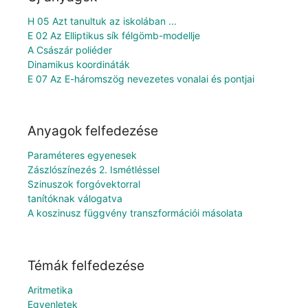
H 05 Azt tanultuk az iskolában ...
E 02 Az Elliptikus sík félgömb-modellje
A Császár poliéder
Dinamikus koordináták
E 07 Az E-háromszög nevezetes vonalai és pontjai
Anyagok felfedezése
Paraméteres egyenesek
Zászlószínezés 2. Ismétléssel
Szinuszok forgóvektorral
tanítóknak válogatva
A koszinusz függvény transzformációi másolata
Témák felfedezése
Aritmetika
Egyenletek