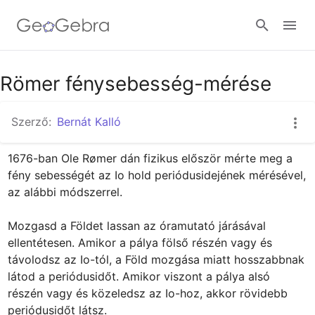
Google Classroom
Römer fénysebesség-mérése
Szerző:
Bernát Kalló
GeoGebra Classroom
1676-ban Ole Rømer dán fizikus először mérte meg a 
fény sebességét az Io hold periódusidejének mérésével, 
Bejelentkezés
az alábbi módszerrel.

Mozgasd a Földet lassan az óramutató járásával 
ellentétesen. Amikor a pálya fölső részén vagy és 
távolodsz az Io-tól, a Föld mozgása miatt hosszabbnak 
látod a periódusidőt. Amikor viszont a pálya alsó 
részén vagy és közeledsz az Io-hoz, akkor rövidebb 
periódusidőt látsz.