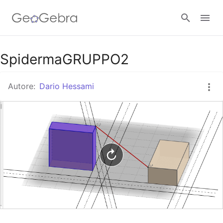
Google Classroom
SpidermaGRUPPO2
Autore:
Dario Hessami
GeoGebra Classroom
Accedi