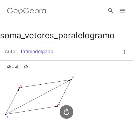
Google Classroom
soma_vetores_paralelogramo
Autor:
fatimadelgado
GeoGebra Classroom
Entrar