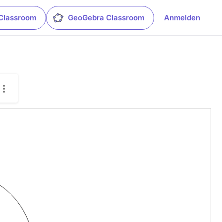
Classroom
GeoGebra Classroom
Anmelden