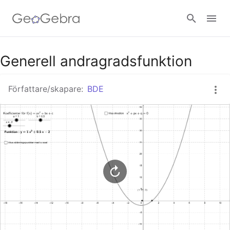
Google Classroom - Interaktiva lektioner
Generell andragradsfunktion
Författare/skapare:
BDE
GeoGebra Classroom - Interaktiva lektioner
Logga in