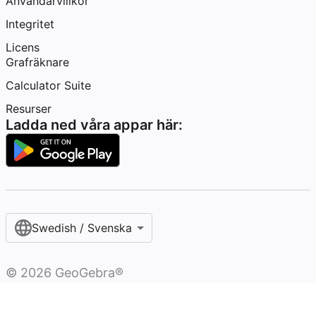
Användarvillkor
Integritet
Licens
Grafräknare
Calculator Suite
Resurser
Ladda ned våra appar här:
Swedish / Svenska‎
©
2026
GeoGebra®