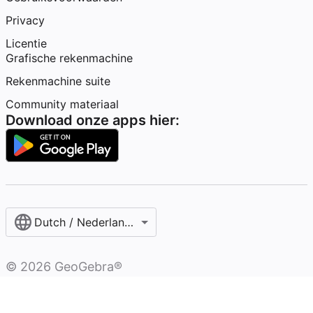
Privacy
Licentie
Grafische rekenmachine
Rekenmachine suite
Community materiaal
Download onze apps hier:
Dutch / Nederlands‎ (België)‎
©
2026
GeoGebra®