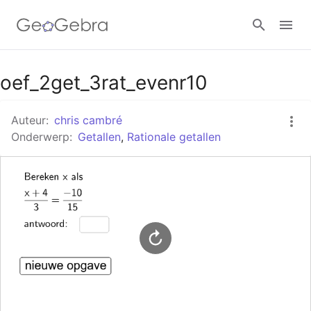
Google Classroom
oef_2get_3rat_evenr10
Auteur:
chris cambré
GeoGebra Klaslokaal
Onderwerp:
Getallen
,
Rationale getallen
Aanmelden