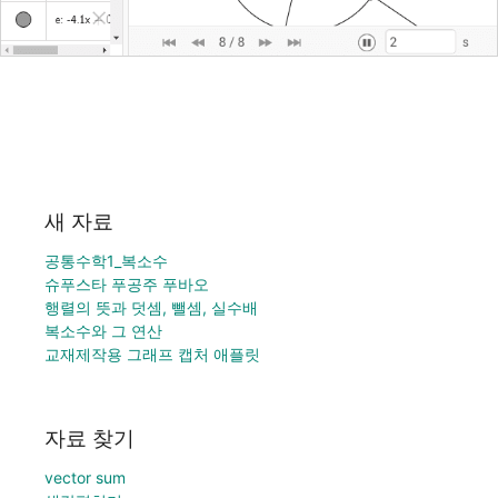
새 자료
공통수학1_복소수
슈푸스타 푸공주 푸바오
행렬의 뜻과 덧셈, 뺄셈, 실수배
복소수와 그 연산
교재제작용 그래프 캡처 애플릿
자료 찾기
vector sum