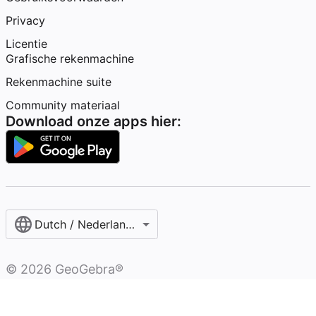
Privacy
Licentie
Grafische rekenmachine
Rekenmachine suite
Community materiaal
Download onze apps hier:
Dutch / Nederlands‎ (België)‎
©
2026
GeoGebra®