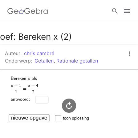
Google Classroom
oef: Bereken x (2)
Auteur:
chris cambré
GeoGebra Klaslokaal
Onderwerp:
Getallen
,
Rationale getallen
Aanmelden