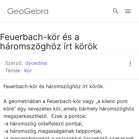
Google Classroom
Feuerbach-kör és a
háromszöghöz írt körök
GeoGebra Classroom
Szerző:
dyoedina
Témák:
Kör
Bejelentkezés
Feuerbach-kör és háromszöghöz írt körök.

A geometriában a Feuerbach-kör vagy „a kilenc pont 
köre” egy nevezetes kör, amely bármely háromszöghöz 
megszerkeszthető.  Ezek a pontok:

-a háromszög oldalfelező pontjai,

-a háromszög magasságainak talppontjai,

-a magasságpontot a csúcsokkal összekötő szakaszok 