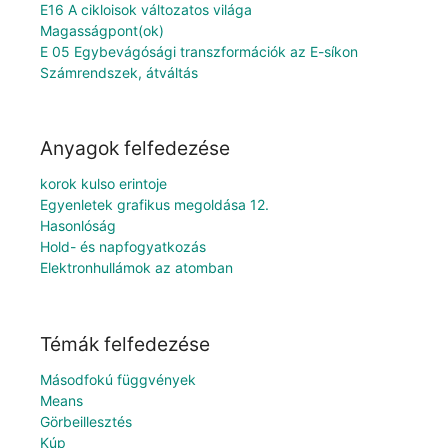
E16 A cikloisok változatos világa
Magasságpont(ok)
E 05 Egybevágósági transzformációk az E-síkon
Számrendszek, átváltás
Anyagok felfedezése
korok kulso erintoje
Egyenletek grafikus megoldása 12.
Hasonlóság
Hold- és napfogyatkozás
Elektronhullámok az atomban
Témák felfedezése
Másodfokú függvények
Means
Görbeillesztés
Kúp