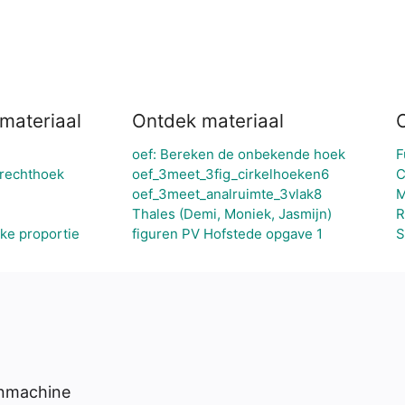
materiaal
Ontdek materiaal
oef: Bereken de onbekende hoek
F
rechthoek
oef_3meet_3fig_cirkelhoeken6
C
oef_3meet_analruimte_3vlak8
M
Thales (Demi, Moniek, Jasmijn)
R
ke proportie
figuren PV Hofstede opgave 1
S
enmachine