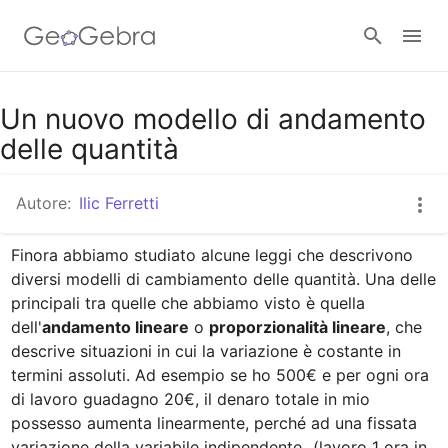
Google Classroom
Un nuovo modello di andamento
delle quantità
GeoGebra Classroom
Autore:
Ilic Ferretti
Finora abbiamo studiato alcune leggi che descrivono 
Accedi
diversi modelli di cambiamento delle quantità. Una delle 
principali tra quelle che abbiamo visto è quella 
dell'
andamento lineare
 o 
proporzionalità lineare
, che 
descrive situazioni in cui la variazione è costante in 
termini assoluti. Ad esempio se ho 500€ e per ogni ora 
di lavoro guadagno 20€, il denaro totale in mio 
possesso aumenta linearmente, perché ad una fissata 
variazione della variabile indipendente 
 (lavoro 1 ora in 