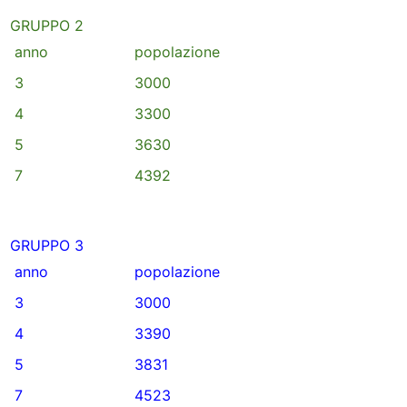
anno﻿
popolazione﻿
3﻿
3000﻿
﻿4
3300﻿
﻿5
3630﻿
﻿7
4392﻿
anno﻿
popolazione﻿
3﻿
3000﻿
﻿4
3390﻿
﻿5
3831
﻿7
4523