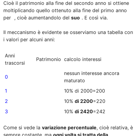
Cioè il patrimonio alla fine del secondo anno si ottiene 
moltiplicando quello ottenuto alla fine del primo anno 
per  
, cioè aumentandolo del 
suo
. E così via.

Il meccanismo è evidente se osserviamo una tabella con 
i valori per alcuni anni:

﻿Anni 
Patrimonio
calcolo interessi
trascorsi
nessun interesse ancora 
0
maturato
﻿1
10% di 2000=200
2﻿
10% 
di 2200
=220
﻿3
10% 
di 2420
=242
Come si vede la 
variazione percentuale
, cioè relativa, è 
sempre costante, ma 
ogni volta si tratta della 