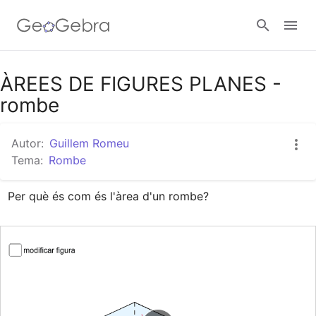
Google Classroom
ÀREES DE FIGURES PLANES -
rombe
Aula GeoGebra
Autor:
Guillem Romeu
Tema:
Rombe
Valideu-vos
Per què és com és l'àrea d'un rombe?