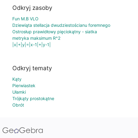
Odkryj zasoby
Fun M.B VLO
Dziewiąta stellacja dwudziestościanu foremnego
Ostrosłup prawidłowy pięciokątny - siatka
metryka maksimum R^2
|x|+|y|=|x-1|+|y-1|
Odkryj tematy
Kąty
Pierwiastek
Ułamki
Trójkąty prostokątne
Obrót