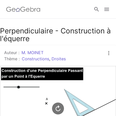
Google Classroom
Perpendiculaire - Construction à
l'équerre
Classe GeoGebra
Auteur :
M. MOINET
Thème :
Constructions
,
Droites
Se connecter