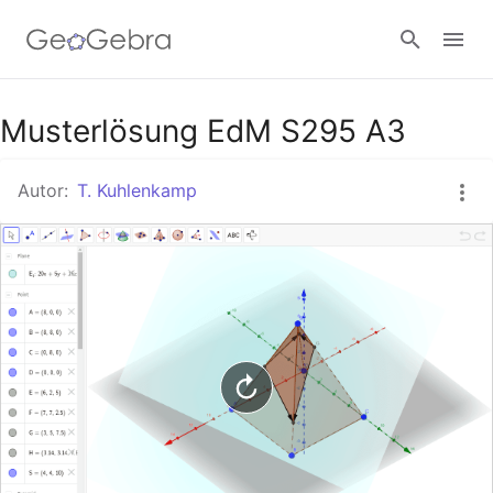
Google Classroom
Musterlösung EdM S295 A3
Autor:
T. Kuhlenkamp
GeoGebra Classroom
Anmelden