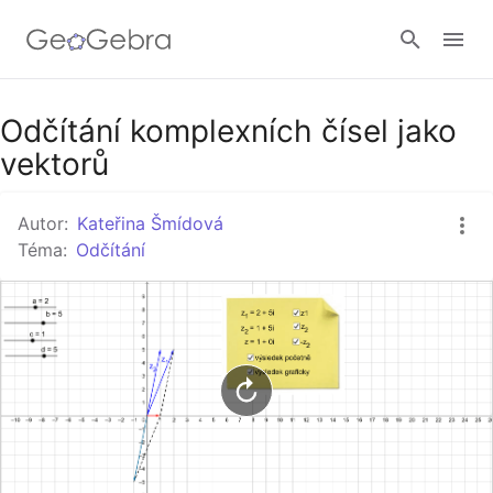
Google Classroom
Odčítání komplexních čísel jako
vektorů
GeoGebra Třída
Autor:
Kateřina Šmídová
Téma:
Odčítání
Přihlásit