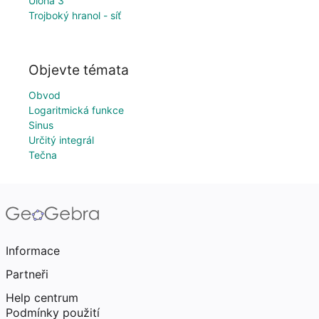
Úloha 3
Trojboký hranol - síť
Objevte témata
Obvod
Logaritmická funkce
Sinus
Určitý integrál
Tečna
Informace
Partneři
Help centrum
Podmínky použití