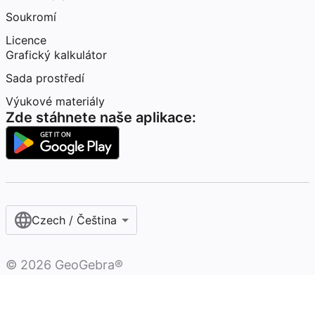
Soukromí
Licence
Grafický kalkulátor
Sada prostředí
Výukové materiály
Zde stáhnete naše aplikace:
Czech / Čeština‎
©
2026
GeoGebra®